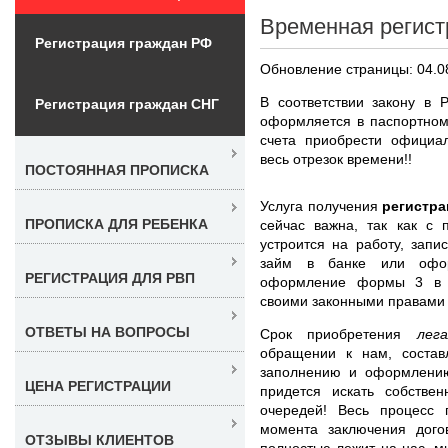
Временная регист
Регистрация граждан РФ
Обновление страницы: 04.0
В соответствии закону в 
Регистрация граждан СНГ
оформляется в паспортном
счета приобрести официа
весь отрезок времени!!
ПОСТОЯННАЯ ПРОПИСКА
Услуга получения
регистра
ПРОПИСКА ДЛЯ РЕБЕНКА
сейчас важна, так как с
устроится на работу, запи
займ в банке или офор
РЕГИСТРАЦИЯ ДЛЯ РВП
оформление формы 3 в А
своими законными правами
ОТВЕТЫ НА ВОПРОСЫ
Срок приобретения
лег
обращении к нам, состав
заполнению и оформлени
ЦЕНА РЕГИСТРАЦИИ
придется искать собствен
очередей! Весь процесс 
момента заключения дог
ОТЗЫВЫ КЛИЕНТОВ
полностью лежит на нас, м